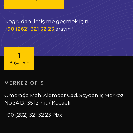
Doğrudan iletişime geçmek için
+90 (262) 321 32 23
arayın !
Başa Dön
MERKEZ OFİS
Ömerağa Mah. Alemdar Cad. Soydan İş Merkezi
No:34 D:135 İzmit / Kocaeli
+90 (262) 321 32 23 Pbx