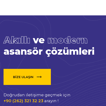
Akıllı
ve
modern
asansör çözümleri
BİZE ULAŞIN
Doğrudan iletişime geçmek için
+90 (262) 321 32 23
arayın !